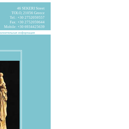
46 SEKERI Street
TOLO, 21056 Greece
Tel.: +30 2752059557
Fax: +30 2752059644
Mobile: +30 6934425639