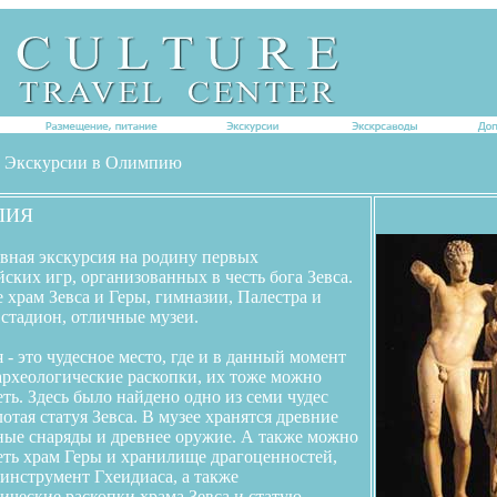
r - Экскурсии в Олимпию
ПИЯ
вная экскурсия на родину первых
ких игр, организованных в честь бога Зевса.
 храм Зевса и Геры, гимназии, Палестра и
стадион, отличные музеи.
- это чудесное место, где и в данный момент
археологические раскопки, их тоже можно
ть. Здесь было найдено одно из семи чудес
лотая статуя Зевса. В музее хранятся древние
ные снаряды и древнее оружие. А также можно
ть храм Геры и хранилище драгоценностей,
инструмент Гхеидиаса, а также
ические раскопки храма Зевса и статую