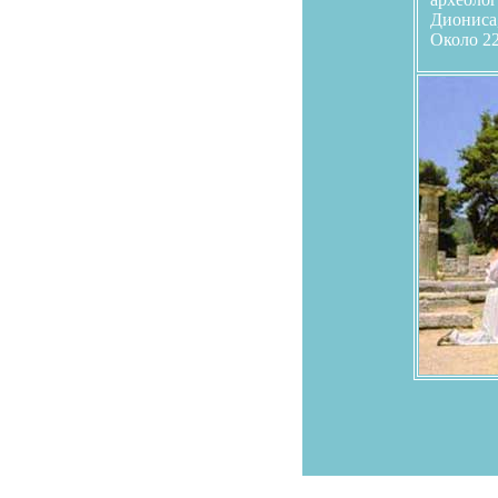
Диониса,
Около 22