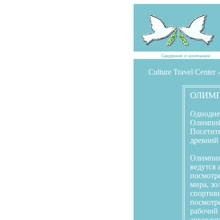
Culture Travel Cente
ОЛИМ
Однодне
Олимпийс
Посетите
древний 
Олимпия 
ведутся 
посмотре
мира, зо
спортив
посмотре
рабочий 
археолог